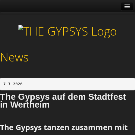
News
Über uns
Media
Galerie
News
Tour
Shop
Gäste
7.7.2026
Kontakt
The Gypsys auf dem Stadtfest
in Wertheim
The Gypsys tanzen zusammen mit